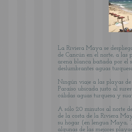
La Riviera Maya se despliega
de Cancún en el norte, a las
arena blanca bañada por el s
deslumbrantes aguas turquesa
Ningún viaje a las playas de
Paraíso ubicada justo al sur
cálidas aguas turquesa y sua
A sólo 20 minutos al norte 
de la costa de la Riviera M
su hogar (en lengua Maya, “A
algunas de las mejores playa