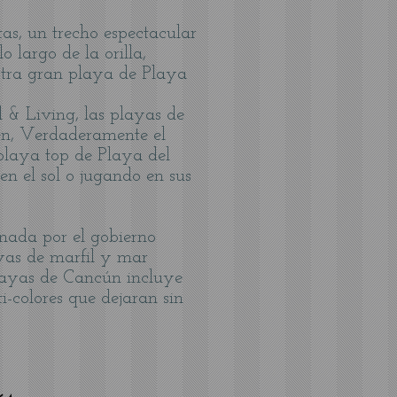
s, un trecho espectacular
 largo de la orilla,
s otra gran playa de Playa
 & Living, las playas de
en, Verdaderamente el
playa top de Playa del
n el sol o jugando en sus
onada por el gobierno
ayas de marfil y mar
playas de Cancún incluye
-colores que dejaran sin