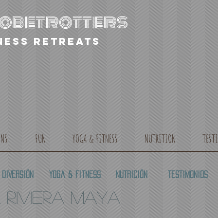
globetrotters
ness retreats
ONS
FUN
YOGA & FITNESS
NUTRITION
TEST
DIVERSIÓN
Yoga & Fitness
NUTRICIÓN
TESTIMONIOS
 RIVIERA MAYA