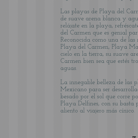
Las playas de Playa del Car
de suave arena blanca y aguas
relájate en la playa, refrésc
del Carmen que es genial par
Reconocida como una de las m
Playa del Carmen, Playa Mar
cielo en la tierra, su suave
Carmen bien sea que estés tr
aguas.
La innegable belleza de las p
Mexicano para ser desarrolla
besado por el sol que corre 
Playa Delfines, con su basta
aliento al viajero más cínico.