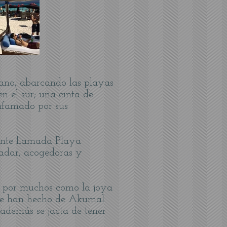
cano, abarcando las playas
n el sur; una cinta de
 afamado por sus
ente llamada Playa
nadar, acogedoras y
a por muchos como la joya
que han hecho de Akumal
además se jacta de tener