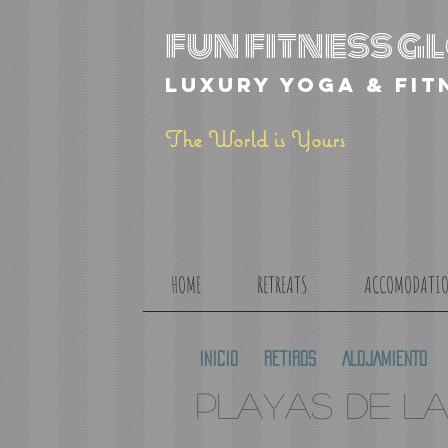
fun fitness 
luxury yoga & fit
The World is Yours
HOME
RETREATS
ACCOMODATI
INICIO
RETIROS
ALOJAMIENTO
PLAYAS DE LA