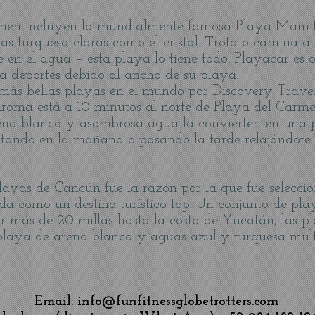
men incluyen la mundialmente famosa Playa Mamita
 turquesa claras como el cristal. Trota o camina a lo
ate en el agua – esta playa lo tiene todo. Playacar e
a deportes debido al ancho de su playa.
ás bellas playas en el mundo por Discovery Travel
oma está a 10 minutos al norte de Playa del Carm
 arena blanca y asombrosa agua la convierten en una 
otando en la mañana o pasando la tarde relajándote e
layas de Cancún fue la razón por la que fue selecci
da como un destino turístico top. Un conjunto de pl
por más de 20 millas hasta la costa de Yucatán, las 
 playa de arena blanca y aguas azul y turquesa multi
Email:
info@funfitnessglobetrotters.com