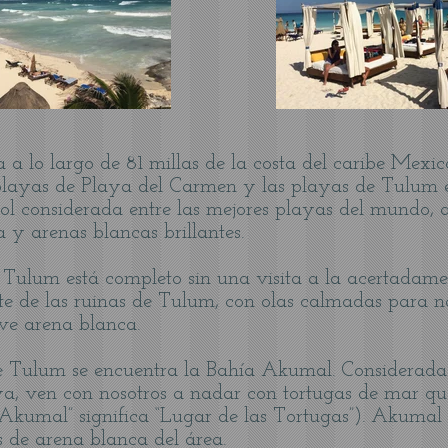
 a lo largo de 81 millas de la costa del caribe Mexi
 playas de Playa del Carmen y las playas de Tulum e
ol considerada entre las mejores playas del mundo,
 y arenas blancas brillantes.
 Tulum está completo sin una visita a la acertadam
este de las ruinas de Tulum, con olas calmadas para 
ve arena blanca.
de Tulum se encuentra la Bahía Akumal. Considerad
aya, ven con nosotros a nadar con tortugas de mar 
kumal” significa “Lugar de las Tortugas”). Akumal 
s de arena blanca del área.